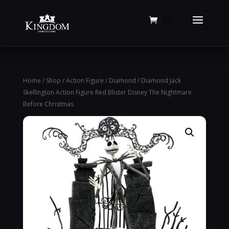
Products
search
Home
/
Shop
/
Action Figure
/
Diamond
/ Diamond Jack
Skellington Action Figure Red Blister Disney The Nightmare
Before Christmas