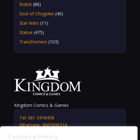
Robot
(86)
Soul of Chogokin
(40)
Star Wars
(11)
Statue
(475)
Transformers
(103)
Kingdom Comics & Games
Tel: 081 3418458
Whatsapp: 3665008324
info@kingdomshop.it
Cookies e Privacy
Via Vittorio Veneto, 5