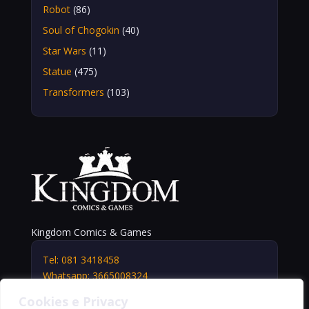
Robot
(86)
Soul of Chogokin
(40)
Star Wars
(11)
Statue
(475)
Transformers
(103)
Kingdom Comics & Games
Tel: 081 3418458
Whatsapp: 3665008324
info@kingdomshop.it
Cookies e Privacy
Via Vittorio Veneto, 5