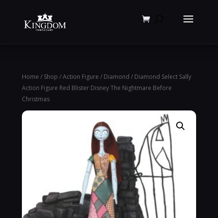
Products
search
Home
/
Shop
/
Action Figure
/
Diamond
/ Diamond Select Sally
Action Figure Red Blister Disney The Nightmare Before
Christmas