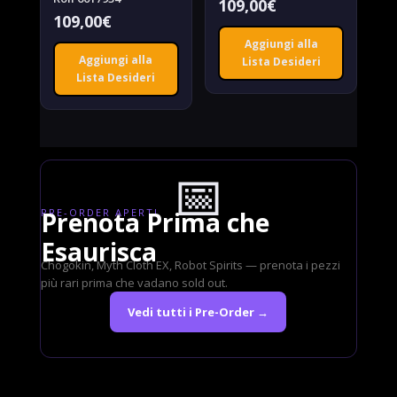
109,00
€
109,00
€
Aggiungi alla
Aggiungi alla
Lista Desideri
Lista Desideri
📅
PRE-ORDER APERTI
Prenota Prima che
Esaurisca
Chogokin, Myth Cloth EX, Robot Spirits — prenota i pezzi
più rari prima che vadano sold out.
Vedi tutti i Pre-Order →