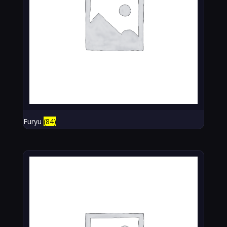
Furyu
(84)