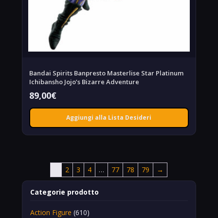
Bandai Spirits Banpresto Masterlise Star Platinum
Ichibansho Jojo’s Bizarre Adventure
89,00
€
Aggiungi alla Lista Desideri
1
2
3
4
…
77
78
79
→
Categorie prodotto
Action Figure
(610)