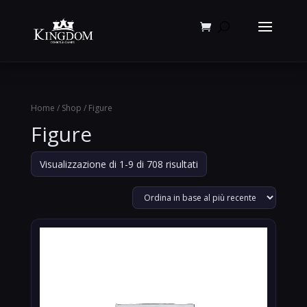
Products
search
Home
/
Shop
/ Figure
Figure
Ordina
Visualizzazione di 1-9 di 708 risultati
in
base
al
più
recente