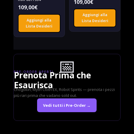
109,00
€
109,00
€
Aggiungi alla
Aggiungi alla
Lista Desideri
Lista Desideri
📅
PRE-ORDER APERTI
Prenota Prima che
Esaurisca
Chogokin, Myth Cloth EX, Robot Spirits — prenota i pezzi
più rari prima che vadano sold out.
Vedi tutti i Pre-Order →