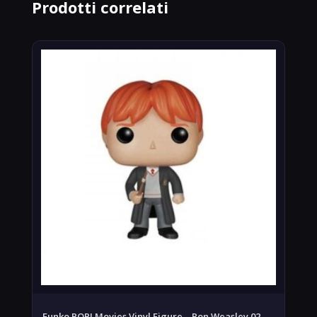
Prodotti correlati
Funko POP! Movies Vinyl Figure – Ron Weasley 02 –