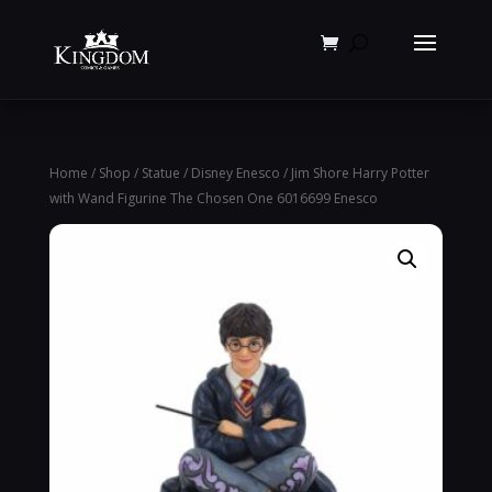
Products
search
Home
/
Shop
/
Statue
/
Disney Enesco
/ Jim Shore Harry Potter
with Wand Figurine The Chosen One 6016699 Enesco