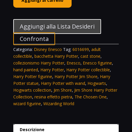
Aggiungi al carrello
Shore
Harry
Potter
with
Aggiungi alla Lista Desideri
Wand
Figurine
Confronta
The
Categoria:
Disney Enesco
Tag:
6016699
,
adult
Chosen
collectible
,
bacchetta Harry Potter
,
cast stone
,
One
collezionismo Harry Potter
,
Enesco
,
Enesco figurine
,
6016699
hand painted
,
Harry Potter
,
Harry Potter collectible
,
Enesco
Harry Potter figurine
,
Harry Potter Jim Shore
,
Harry
quantità
Potter statue
,
Harry Potter with wand
,
Hogwarts
,
Hogwarts collection
,
Jim Shore
,
Jim Shore Harry Potter
Collection
,
resina effetto pietra
,
The Chosen One
,
wizard figurine
,
Wizarding World
Descrizione