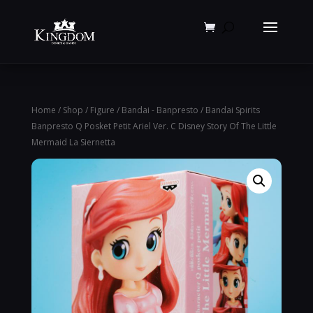
Products
search
Home
/
Shop
/
Figure
/
Bandai - Banpresto
/ Bandai Spirits
Banpresto Q Posket Petit Ariel Ver. C Disney Story Of The Little
Mermaid La Siernetta