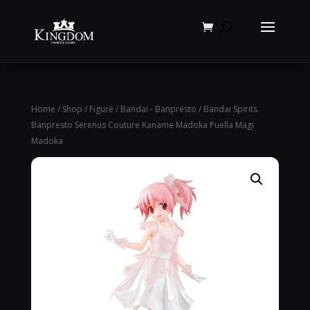
Products
search
Home
/
Shop
/
Figure
/
Bandai - Banpresto
/ Bandai Spirits
Banpresto Serenus Couture Kaname Madoka Puella Magi
Madoka