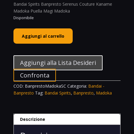
Bandai Spirits Banpresto Serenus Couture Kaname
Madoka Puella Magi Madoka
Disponibile
Bandai
Aggiungi al carrello
Spirits
Banpresto
Serenus
Couture
Aggiungi alla Lista Desideri
Kaname
Madoka
Confronta
Puella
COD:
BanprestoMadokaSC
Categoria:
Bandai -
Magi
Banpresto
Tag:
Bandai Spirits
,
Banpresto
,
Madoka
Madoka
quantità
Descrizione