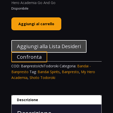
Hero Academia Go And Go
Disponibile
Bandai
Aggiungi al carrello
Spirits
Banpresto
Shoto
Todoroki
Aggiungi alla Lista Desideri
Ver.
A
Confronta
My
COD:
BanprestoIchiTodoroki
Categoria:
Bandai -
Hero
Banpresto
Tag:
Bandai Spirits
,
Banpresto
,
My Hero
Academia
Academia
,
Shoto Todoroki
Go
And
Go
quantità
Descrizione