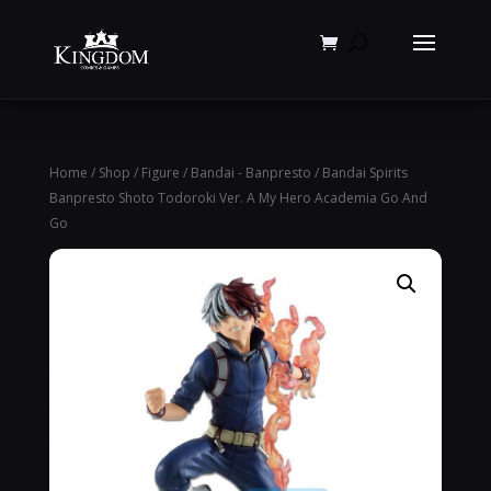
Products
search
Home
/
Shop
/
Figure
/
Bandai - Banpresto
/ Bandai Spirits
Banpresto Shoto Todoroki Ver. A My Hero Academia Go And
Go