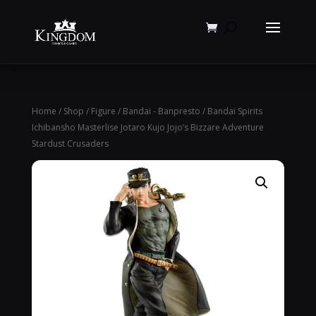
Products
search
Home
/
Shop
/
Figure
/
Bandai - Banpresto
/ Bandai Spirits
Ichibansho Masterlise Jotaro Kujo Jojo’s Bizzare Adventure
Stardust Crusaders