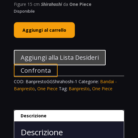
Figure 15 cm
Shirahoshi
da
One Piece
Disponibile
Banpresto
Aggiungi al carrello
Glitter
&
Glamours
Princess
Aggiungi alla Lista Desideri
Shirahoshi
Special
Confronta
Color
COD:
BanprestoGGShirahoshi-1
Categorie:
Bandai -
Edition
Banpresto
,
One Piece
Tag:
Banpresto
,
One Piece
One
Piece
quantità
Descrizione
Descrizione