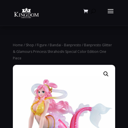
Products
search
Home
/
Shop
/
Figure
/
Bandai - Banpresto
/ Banpresto Glitter
& Glamours Princess Shirahoshi Special Color Edition One
Piece