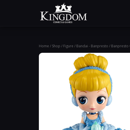
Home
/
Shop
/
Figure
/
Bandai - Banpresto
/ Banpresto 