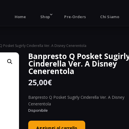
Products
search
Home
Shop
Pre-Orders
Chi Siamo
Q Posket Sugirly Cinderella Ver. A Disney Cenerentola
Banpresto Q Posket Sugirl
Cinderella Ver. A Disney
Cenerentola
25,00
€
Banpresto Q Posket Sugirly Cinderella Ver. A Disney
Cenerentola
Disponibile
Banpresto
Aggiungi al carrello