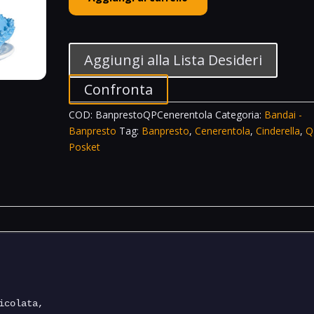
Q
Posket
Sugirly
Cinderella
Aggiungi alla Lista Desideri
Ver.
A
Confronta
Disney
COD:
BanprestoQPCenerentola
Categoria:
Bandai -
Cenerentola
Banpresto
Tag:
Banpresto
,
Cenerentola
,
Cinderella
,
Q
quantità
Posket
icolata, 
