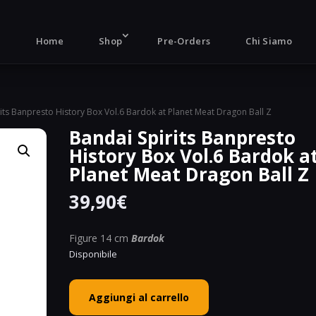
Products
search
Home
Shop
Pre-Orders
Chi Siamo
rits Banpresto History Box Vol.6 Bardok at Planet Meat Dragon Ball Z
Bandai Spirits Banpresto
History Box Vol.6 Bardok a
Planet Meat Dragon Ball Z
39,90
€
Figure 14 cm
Bardok
Disponibile
Bandai
Aggiungi al carrello
Spirits