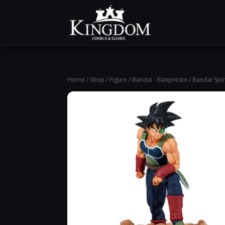
Home
/
Shop
/
Figure
/
Bandai - Banpresto
/ Bandai Spi