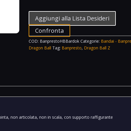
Banpresto
History
Box
Aggiungi alla Lista Desideri
Vol.6
Bardok
Confronta
at
COD:
BanprestoHBBardok
Categorie:
Bandai - Banpr
Planet
Dragon Ball
Tag:
Banpresto
,
Dragon Ball Z
Meat
Dragon
Ball
Z
quantità
ipinta, non articolata, non in scala, con supporto raffigurante