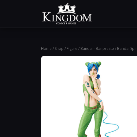
Home
/
Shop
/
Figure
/
Bandai - Banpresto
/ Bandai Spi