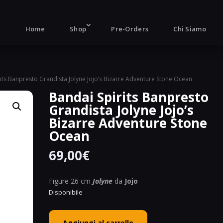
Products
search
Home
Shop
Pre-Orders
Chi Siamo
rits Banpresto Grandista Jolyne Jojo’s Bizarre Adventure Stone Ocean
Bandai Spirits Banpresto
Grandista Jolyne Jojo’s
Bizarre Adventure Stone
Ocean
69,00
€
Figure 26 cm
Jolyne
da
Jojo
Disponibile
Bandai
Aggiungi al carrello