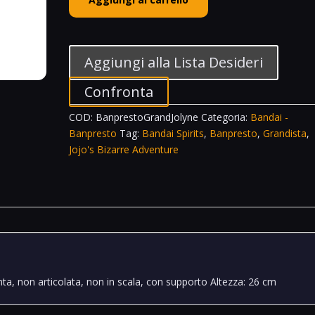
Spirits
Banpresto
Grandista
Jolyne
Aggiungi alla Lista Desideri
Jojo's
Bizarre
Confronta
Adventure
COD:
BanprestoGrandJolyne
Categoria:
Bandai -
Stone
Banpresto
Tag:
Bandai Spirits
,
Banpresto
,
Grandista
,
Ocean
Jojo's Bizarre Adventure
quantità
nta, non articolata, non in scala, con supporto Altezza: 26 cm