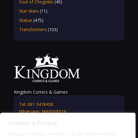
Soul of Chogokin
(40)
Star Wars
(11)
Statue
(475)
Transformers
(103)
Kingdom Comics & Games
Tel: 081 3418458
Whatsapp: 3665008324
info@kingdomshop.it
Cookies e Privacy
Via Vittorio Veneto, 5
Portici (NA) 80055
Utilizziamo cookies nel nostro sito per darti la migliore