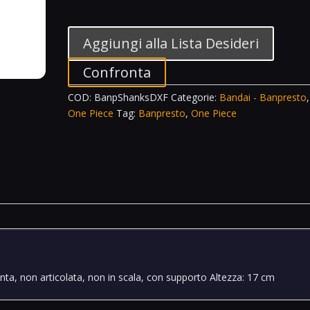
Banpresto
DXF
Grandline
Aggiungi alla Lista Desideri
Series
Shanks
Confronta
One
COD:
BanpShanksDXF
Categorie:
Bandai - Banpresto
,
Piece
One Piece
Tag:
Banpresto
,
One Piece
quantità
pinta, non articolata, non in scala, con supporto
Altezza: 17 cm