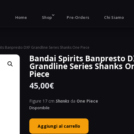
Products
search
Home
Shop
Pre-Orders
Chi Siamo
rits Banpresto DXF Grandline Series Shanks One Piece
Bandai Spirits Banpresto 
Grandline Series Shanks O
Piece
45,00
€
Figure 17 cm
Shanks
da
One Piece
Disponibile
Bandai
Aggiungi al carrello
Spirits