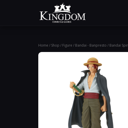
Home
/
Shop
/
Figure
/
Bandai - Banpresto
/ Bandai Spi