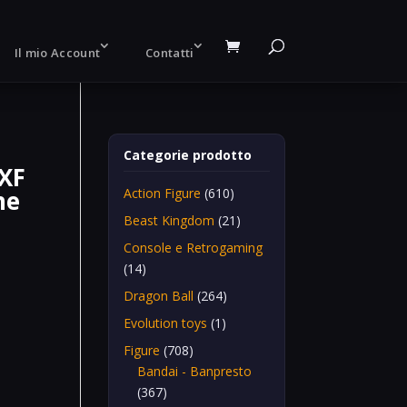
Il mio Account
Contatti
Categorie prodotto
DXF
ne
Action Figure
(610)
Beast Kingdom
(21)
Console e Retrogaming
(14)
Dragon Ball
(264)
Evolution toys
(1)
Figure
(708)
Bandai - Banpresto
(367)