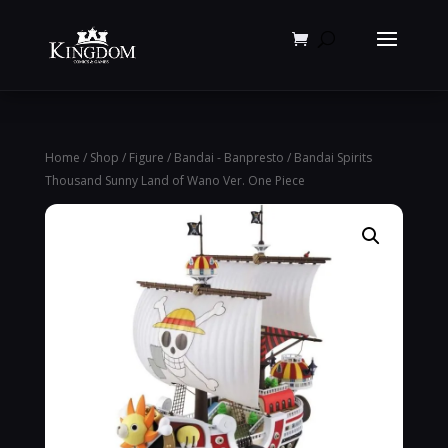
Products
search
Home
/
Shop
/
Figure
/
Bandai - Banpresto
/ Bandai Spirits
Thousand Sunny Land of Wano Ver. One Piece