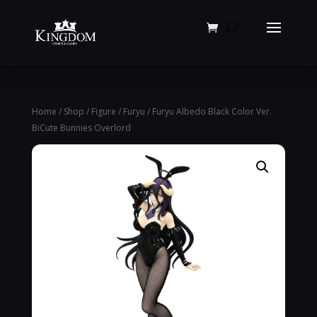
Products
search
Home
/
Shop
/
Figure
/
Furyu
/ Furyu Albedo Black Color Ver.
BiCute Bunnies Overlord