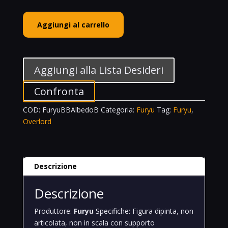
Furyu
Aggiungi al carrello
Albedo
Black
Color
Ver.
Aggiungi alla Lista Desideri
BiCute
Bunnies
Confronta
Overlord
COD:
FuryuBBAlbedoB
Categoria:
Furyu
Tag:
Furyu
,
quantità
Overlord
Descrizione
Descrizione
Produttore:
Furyu
Specifiche: Figura dipinta, non
articolata, non in scala con supporto