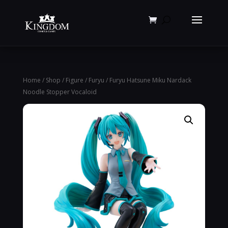
Products
search
Home
/
Shop
/
Figure
/
Furyu
/ Furyu Hatsune Miku Nardack
Noodle Stopper Vocaloid