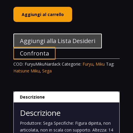
Furyu
Aggiungi al carrello
Hatsune
Miku
Nardack
Noodle
Aggiungi alla Lista Desideri
Stopper
Vocaloid
Confronta
quantità
COD:
FuryuMikuNardack
Categorie:
Furyu
,
Miku
Tag:
Hatsune Miku
,
Sega
Descrizione
Descrizione
Produttore: Sega Specifiche: Figura dipinta, non
articolata, non in scala con supporto. Altezza: 14