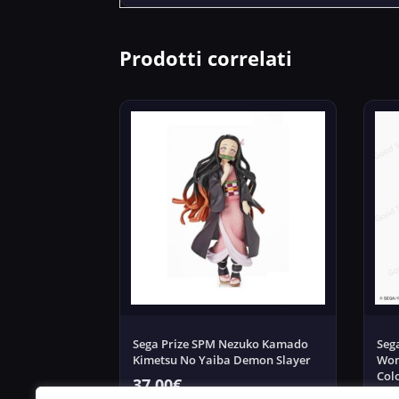
Prodotti correlati
Sega Prize SPM Nezuko Kamado
Seg
Kimetsu No Yaiba Demon Slayer
Won
Col
37,00
€