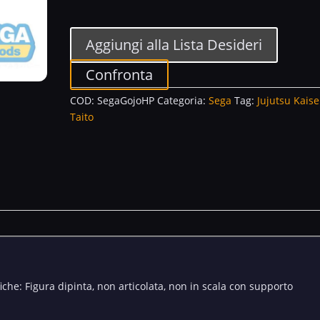
Satoru
Gojo
Hollow
Aggiungi alla Lista Desideri
Purple
Kyoshiki
Confronta
Murasaki
COD:
SegaGojoHP
Categoria:
Sega
Tag:
Jujutsu Kais
Jujutsu
Taito
Kaisen
quantità
che: Figura dipinta, non articolata, non in scala con supporto