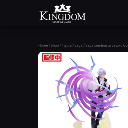
Home
/
Shop
/
Figure
/
Sega
/ Sega Luminasta Satoru Goj