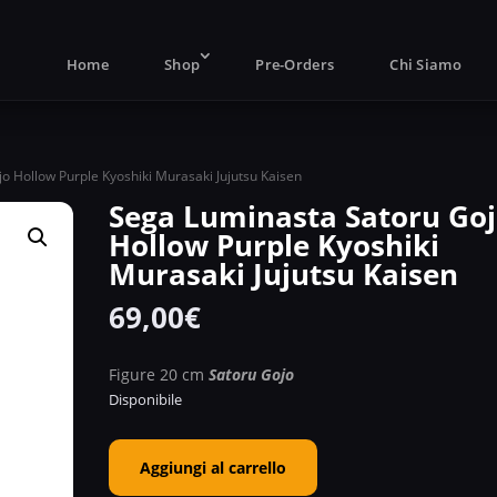
Products
search
Home
Shop
Pre-Orders
Chi Siamo
o Hollow Purple Kyoshiki Murasaki Jujutsu Kaisen
Sega Luminasta Satoru Go
Hollow Purple Kyoshiki
Murasaki Jujutsu Kaisen
69,00
€
Figure 20 cm
Satoru Gojo
Disponibile
Sega
Aggiungi al carrello
Luminasta