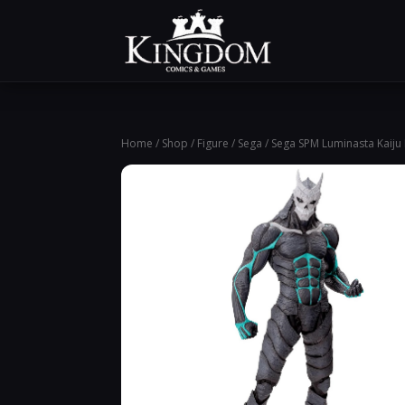
Home
/
Shop
/
Figure
/
Sega
/ Sega SPM Luminasta Kaiju