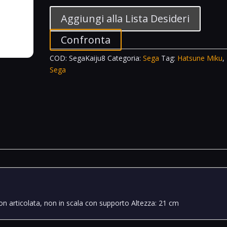
Kaiju
No.
Aggiungi alla Lista Desideri
8
quantità
Confronta
COD:
SegaKaiju8
Categoria:
Sega
Tag:
Hatsune Miku
,
Sega
non articolata, non in scala con supporto Altezza: 21 cm