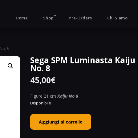
Products
search
Home
Shop
Pre-Orders
Chi Siamo
 No. 8
Sega SPM Luminasta Kaiju
No. 8
45,00
€
Figure 21 cm
Kaiju No 8
Disponibile
Sega
Aggiungi al carrello
SPM
Luminasta