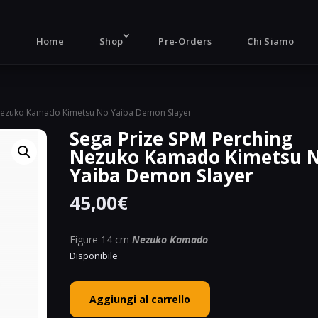
Products
search
Home
Shop
Pre-Orders
Chi Siamo
 Nezuko Kamado Kimetsu No Yaiba Demon Slayer
Sega Prize SPM Perching
Nezuko Kamado Kimetsu 
Yaiba Demon Slayer
45,00
€
Figure 14 cm
Nezuko Kamado
Disponibile
Sega
Aggiungi al carrello
Prize