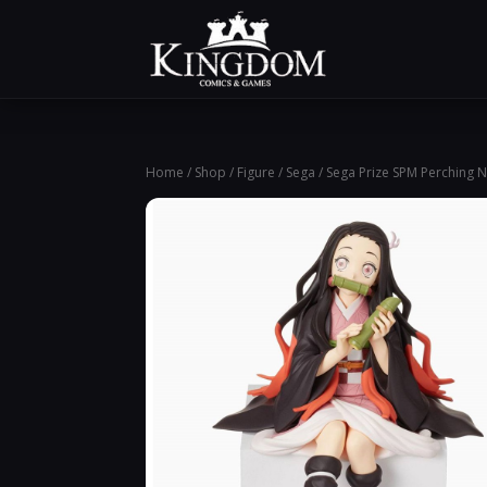
Home
/
Shop
/
Figure
/
Sega
/ Sega Prize SPM Perching