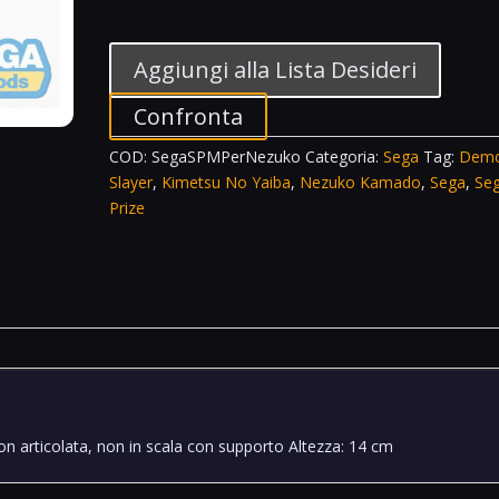
SPM
Perching
Nezuko
Aggiungi alla Lista Desideri
Kamado
Kimetsu
Confronta
No
COD:
SegaSPMPerNezuko
Categoria:
Sega
Tag:
Dem
Yaiba
Slayer
,
Kimetsu No Yaiba
,
Nezuko Kamado
,
Sega
,
Se
Demon
Prize
Slayer
quantità
non articolata, non in scala con supporto Altezza: 14 cm