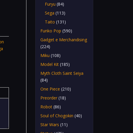
Furyu
(84)
Sega
(113)
Taito
(131)
Funko Pop
(590)
Gadget e Merchandising
on
(224)
ga
Miku
(108)
Model Kit
(185)
Myth Cloth Saint Seiya
(84)
One Piece
(210)
Preorder
(18)
Robot
(86)
Soul of Chogokin
(40)
Star Wars
(11)