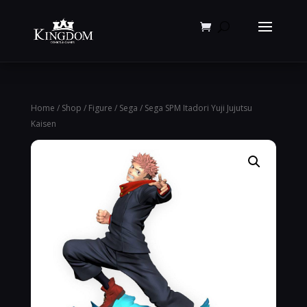
Products
search
Home
/
Shop
/
Figure
/
Sega
/ Sega SPM Itadori Yuji Jujutsu
Kaisen