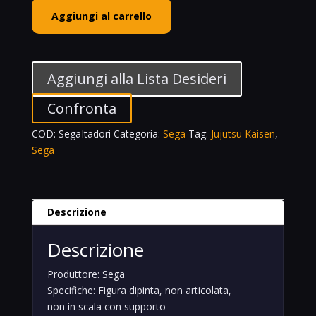
Sega
Aggiungi al carrello
SPM
Itadori
Yuji
Jujutsu
Aggiungi alla Lista Desideri
Kaisen
quantità
Confronta
COD:
SegaItadori
Categoria:
Sega
Tag:
Jujutsu Kaisen
,
Sega
Descrizione
Descrizione
Produttore: Sega
Specifiche: Figura dipinta, non articolata,
non in scala con supporto