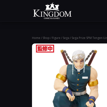
Home
/
Shop
/
Figure
/
Sega
/ Sega Prize SPM Tengen Uz