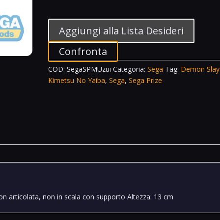
SPM
Tengen
Uzui
Aggiungi alla Lista Desideri
(Hashira
Meeting)
Confronta
Kimetsu
COD:
SegaSPMUzui
Categoria:
Sega
Tag:
Demon Slay
No
Kimetsu No Yaiba
,
Sega
,
Sega Prize
Yaiba
Demon
Slayer
quantità
non articolata, non in scala con supporto Altezza: 13 cm