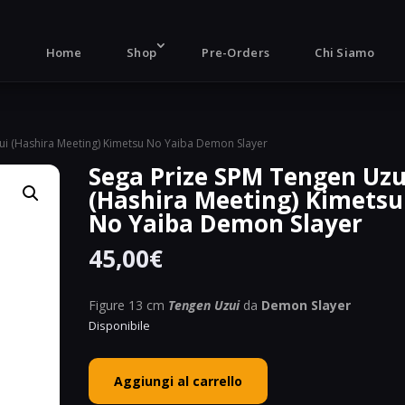
Products
search
Home
Shop
Pre-Orders
Chi Siamo
ui (Hashira Meeting) Kimetsu No Yaiba Demon Slayer
Sega Prize SPM Tengen Uzu
(Hashira Meeting) Kimetsu
No Yaiba Demon Slayer
45,00
€
Figure 13 cm
Tengen Uzui
da
Demon Slayer
Disponibile
Sega
Aggiungi al carrello
Prize