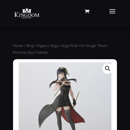
Products
search
Home
/
Shop
/
Figure
/
Sega
/ Sega Prize Yor Forger Thorn
Princess Spy X Family