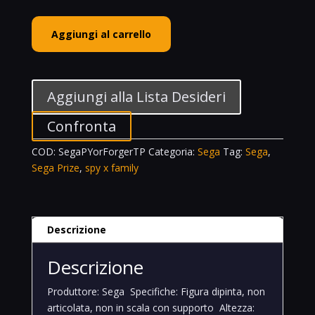
Sega
Aggiungi al carrello
Prize
Yor
Forger
Thorn
Aggiungi alla Lista Desideri
Princess
Spy
Confronta
X
COD:
SegaPYorForgerTP
Categoria:
Sega
Tag:
Sega
,
Family
Sega Prize
,
spy x family
quantità
Descrizione
Descrizione
Produttore: Sega
Specifiche: Figura dipinta, non
articolata, non in scala con supporto
Altezza: