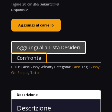
Figure 20 cm
Mai Sakurajima
Disponibile
Taito
Aggiungi al carrello
Coreful
Mai
Sakurajima
Party
Aggiungi alla Lista Desideri
Dress
Ver.
Confronta
Rascal
COD:
TaitoBunnyGirlParty
Categoria:
Taito
Tag:
Bunny
Does
Girl Senpai
,
Taito
Not
Dream
Of
Bunny
Descrizione
Girl
Senpai
Descrizione
quantità