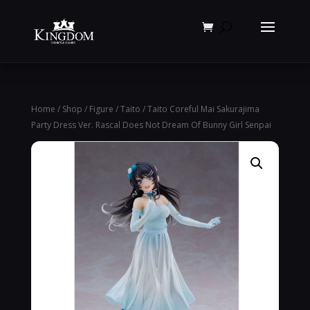
Products
search
Home
/
Shop
/
Figure
/
Taito
/ Taito Coreful Mai Sakurajima
Party Dress Ver. Rascal Does Not Dream Of Bunny Girl Senpai