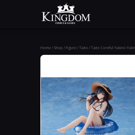
Home
/
Shop
/
Figure
/
Taito
/ Taito Coreful Yukino Yu