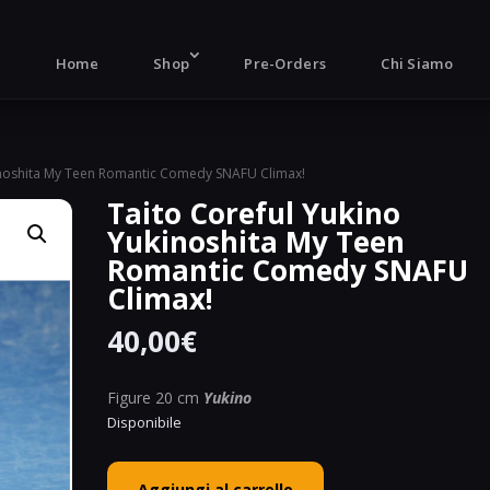
Products
search
Home
Shop
Pre-Orders
Chi Siamo
kinoshita My Teen Romantic Comedy SNAFU Climax!
Taito Coreful Yukino
Yukinoshita My Teen
Romantic Comedy SNAFU
Climax!
40,00
€
Figure 20 cm
Yukino
Disponibile
Taito
Aggiungi al carrello