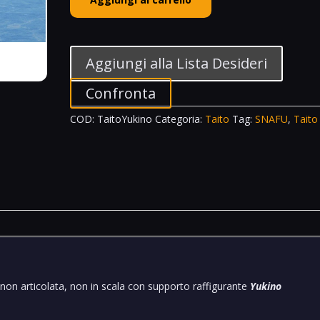
Coreful
Yukino
Yukinoshita
My
Aggiungi alla Lista Desideri
Teen
Romantic
Confronta
Comedy
COD:
TaitoYukino
Categoria:
Taito
Tag:
SNAFU
,
Taito
SNAFU
Climax!
quantità
, non articolata, non in scala con supporto raffigurante
Yukino