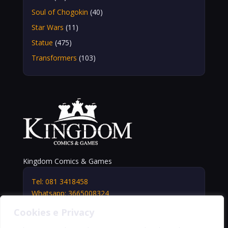
Soul of Chogokin
(40)
Star Wars
(11)
Statue
(475)
Transformers
(103)
Kingdom Comics & Games
Tel: 081 3418458
Whatsapp: 3665008324
info@kingdomshop.it
Cookies e Privacy
Via Vittorio Veneto, 5