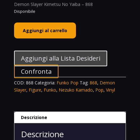
Demon Slayer Kimetsu No Yaiba – 868
Disponibile
Funko
Aggiungi al carrello
POP!
Animation
Vinyl
Figure
Aggiungi alla Lista Desideri
Nezuko
Kamado
Confronta
Demon
COD:
868
Categoria:
Funko Pop
Tag:
868
,
Demon
Slayer
Slayer
,
Figure
,
Funko
,
Nezuko Kamado
,
Pop
,
Vinyl
Kimetsu
No
Yaiba
-
Descrizione
868
quantità
Descrizione