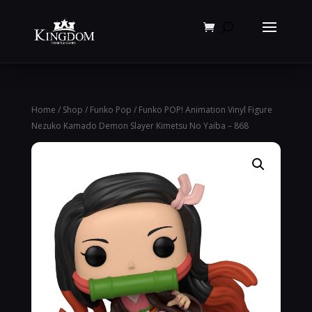
Products
search
Home
/
Shop
/
Funko Pop
/ Funko POP! Animation Vinyl Figure
Nezuko Kamado Demon Slayer Kimetsu No Yaiba – 868