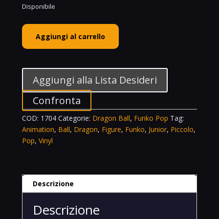
Disponibile
Funko
Aggiungi al carrello
POP!
Animation
Vinyl
Figure
Aggiungi alla Lista Desideri
Orange
Piccolo
Confronta
Junior
COD:
1704
Categorie:
Dragon Ball
,
Funko Pop
Tag:
Dragon
Animation
,
Ball
,
Dragon
,
Figure
,
Funko
,
Junior
,
Piccolo
,
Ball
Pop
,
Vinyl
Super
Hero
-
1704
Descrizione
quantità
Descrizione