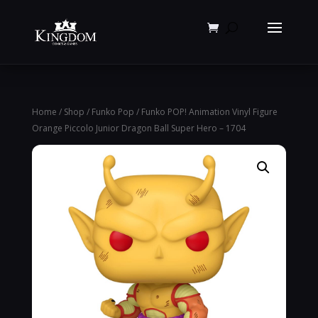
Products
search
Home
/
Shop
/
Funko Pop
/ Funko POP! Animation Vinyl Figure
Orange Piccolo Junior Dragon Ball Super Hero – 1704