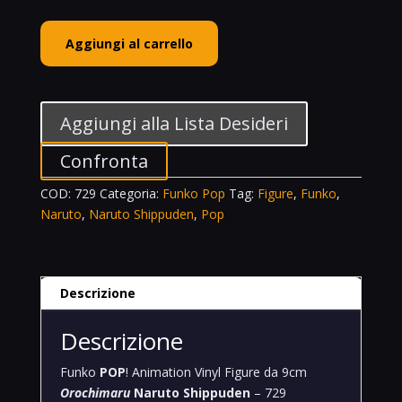
Funko
Aggiungi al carrello
POP!
Animation
Vinyl
Figure
Aggiungi alla Lista Desideri
Orochimaru
Naruto
Confronta
Shippuden
COD:
729
Categoria:
Funko Pop
Tag:
Figure
,
Funko
,
-
Naruto
,
Naruto Shippuden
,
Pop
729
quantità
Descrizione
Descrizione
Funko
POP
! Animation Vinyl Figure da 9cm
Orochimaru
Naruto Shippuden
– 729