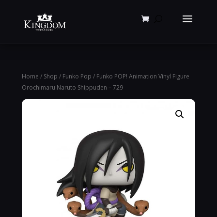
Products
search
Home
/
Shop
/
Funko Pop
/ Funko POP! Animation Vinyl Figure
Orochimaru Naruto Shippuden – 729