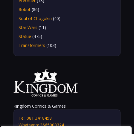
Preorder
(18)
Robot
(86)
Soul of Chogokin
(40)
Star Wars
(11)
Statue
(475)
Transformers
(103)
Kingdom Comics & Games
Tel: 081 3418458
Whatsapp: 3665008324
info@kingdomshop.it