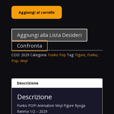
Funko
Aggiungi al carrello
POP!
Animation
Vinyl
Figure
Aggiungi alla Lista Desideri
Ryoga
Ranma
Confronta
1/2
COD:
2029
Categoria:
Funko Pop
Tag:
Figure
,
Funko
,
-
Pop
,
Vinyl
2029
quantità
Descrizione
Descrizione
Funko POP! Animation Vinyl Figure Ryoga
Ranma 1/2 – 2029