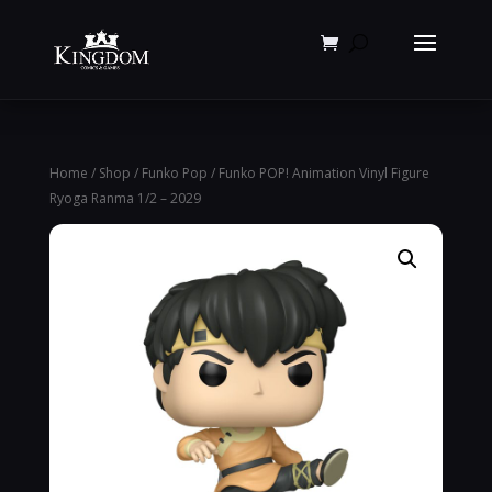
Products
search
Home
/
Shop
/
Funko Pop
/ Funko POP! Animation Vinyl Figure
Ryoga Ranma 1/2 – 2029