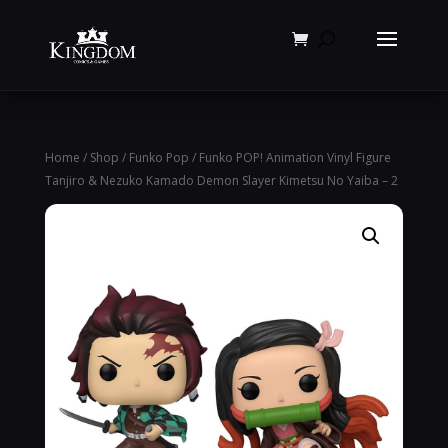
Products
search
Home
/
Shop
/
Funko Pop
/ Funko POP! Animation Vinyl Figure
Tanjiro & Nezuko Kamado Demon Slayer Kimetsu No Yaiba – 2