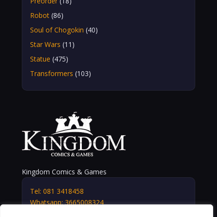
Preorder
(18)
Robot
(86)
Soul of Chogokin
(40)
Star Wars
(11)
Statue
(475)
Transformers
(103)
Kingdom Comics & Games
Tel: 081 3418458
Whatsapp: 3665008324
info@kingdomshop.it