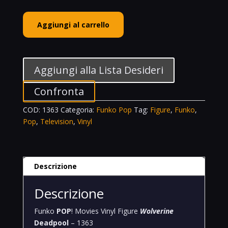
Funko
Aggiungi al carrello
POP!
Movies
Vinyl
Figure
Aggiungi alla Lista Desideri
Wolverine
Deadpool
Confronta
-
COD:
1363
Categoria:
Funko Pop
Tag:
Figure
,
Funko
,
1363
Pop
,
Television
,
Vinyl
quantità
Descrizione
Descrizione
Funko
POP
! Movies Vinyl Figure
Wolverine
Deadpool
– 1363