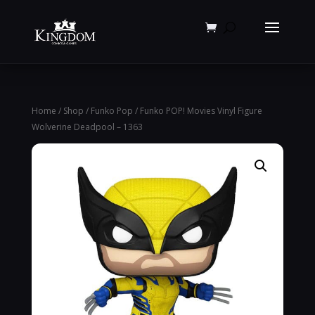
Products
search
Home
/
Shop
/
Funko Pop
/ Funko POP! Movies Vinyl Figure
Wolverine Deadpool – 1363