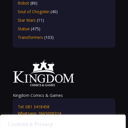
Robot
(86)
Soul of Chogokin
(40)
Star Wars
(11)
Statue
(475)
Transformers
(103)
Kingdom Comics & Games
Tel: 081 3418458
Whatsapp: 3665008324
info@kingdomshop.it
Cookies e Privacy
Via Vittorio Veneto, 5