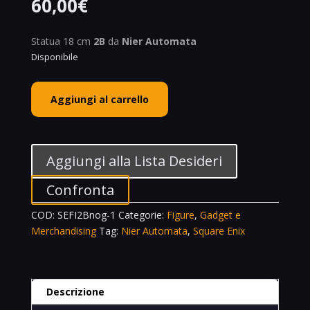
60,00
€
Statua 18 cm
2B
da
Nier Automata
Disponibile
Square
Aggiungi al carrello
Enix
FORM-
ISM
YoRHa
Aggiungi alla Lista Desideri
Android
2B
Confronta
(No.2
COD:
SEFI2Bnog-1
Categorie:
Figure
,
Gadget e
Type
Merchandising
Tag:
Nier Automata
,
Square Enix
B)
NieR:Automata
quantità
Descrizione