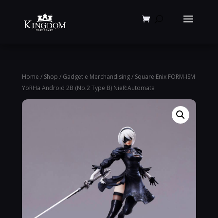
Products
search
Home
/
Shop
/
Gadget e Merchandising
/ Square Enix FORM-ISM
YoRHa Android 2B (No.2 Type B) NieR:Automata