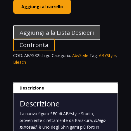
ABYStyle
Aggiungi al carrello
SFC
32
Ichigo
Kurosaki
Aggiungi alla Lista Desideri
Bleach
PVC
Confronta
Statue
COD:
ABYS32Ichigo
Categoria:
AbyStyle
Tag:
ABYStyle
,
quantità
Bleach
Descrizione
Descrizione
La nuova figura SFC di ABYstyle Studio,
proveniente direttamente da Karakura,
Ichigo
Kurosaki
, è uno degli Shinigami più forti in