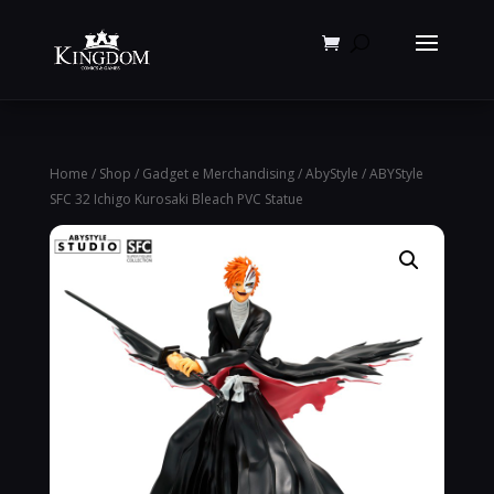
Products
search
Home
/
Shop
/
Gadget e Merchandising
/
AbyStyle
/ ABYStyle
SFC 32 Ichigo Kurosaki Bleach PVC Statue