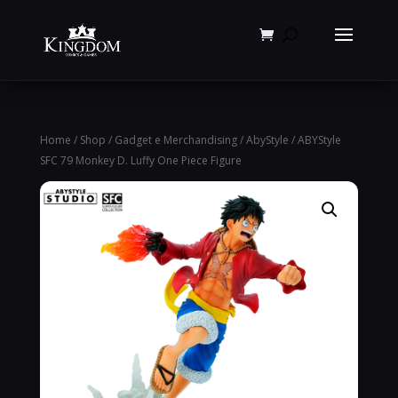
Products
search
Home
/
Shop
/
Gadget e Merchandising
/
AbyStyle
/ ABYStyle
SFC 79 Monkey D. Luffy One Piece Figure