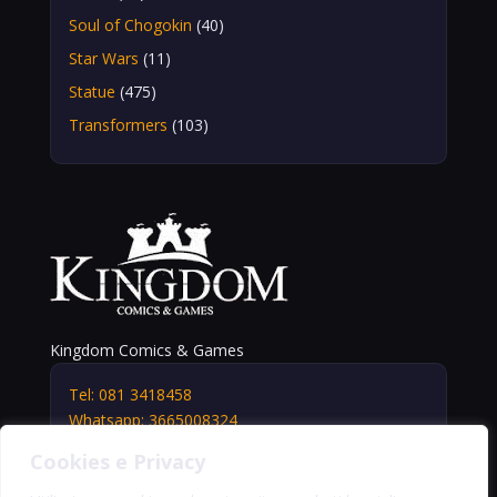
Soul of Chogokin
(40)
Star Wars
(11)
Statue
(475)
Transformers
(103)
Kingdom Comics & Games
Tel: 081 3418458
Whatsapp: 3665008324
info@kingdomshop.it
Cookies e Privacy
Via Vittorio Veneto, 5
Portici (NA) 80055