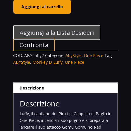
ABYStyle
Aggiungi al carrello
SFC
79
Monkey
D.
Aggiungi alla Lista Desideri
Luffy
One
Confronta
Piece
COD:
ABYLuffy2
Categorie:
AbyStyle
,
One Piece
Tag:
Figure
ABYStyle
,
Monkey D Luffy
,
One Piece
quantità
Descrizione
Descrizione
Luffy, il capitano dei Pirati di Cappello di Paglia in
One Piece, incendia il suo pugno e si prepara a
lanciare il suo attacco Gomu Gomu no Red