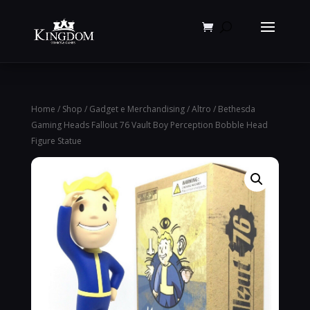
Products
search
Home
/
Shop
/
Gadget e Merchandising
/
Altro
/ Bethesda
Gaming Heads Fallout 76 Vault Boy Perception Bobble Head
Figure Statue