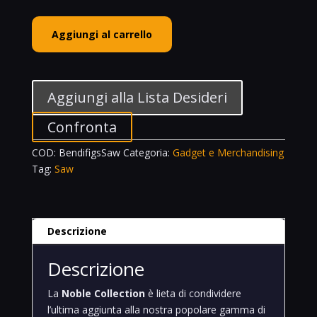
The
Aggiungi al carrello
Noble
Collection
Bendifigs
Billy
Aggiungi alla Lista Desideri
Puppet
Bendable
Confronta
Figure
COD:
BendifigsSaw
Categoria:
Gadget e Merchandising
Saw
Tag:
Saw
quantità
Descrizione
Descrizione
La
Noble Collection
è lieta di condividere
l’ultima aggiunta alla nostra popolare gamma di