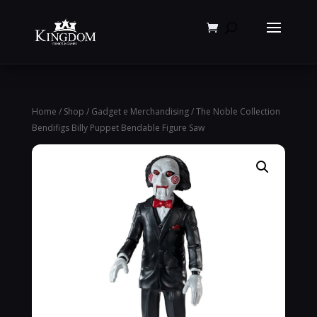
Products
search
Home
/
Shop
/
Gadget e Merchandising
/ The Noble Collection
Bendifigs Billy Puppet Bendable Figure Saw