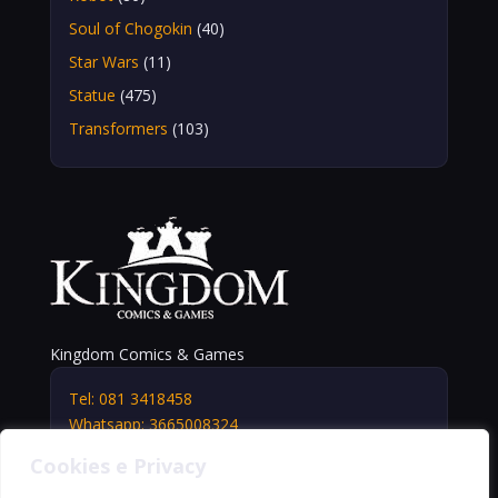
Soul of Chogokin
(40)
Star Wars
(11)
Statue
(475)
Transformers
(103)
Kingdom Comics & Games
Tel: 081 3418458
Whatsapp: 3665008324
info@kingdomshop.it
Cookies e Privacy
Via Vittorio Veneto, 5