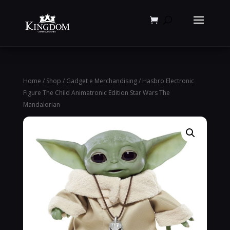
Products
search
Home
/
Shop
/
Gadget e Merchandising
/ Hasbro Electronic
Figure The Child Animatronic Edition Star Wars The
Mandalorian