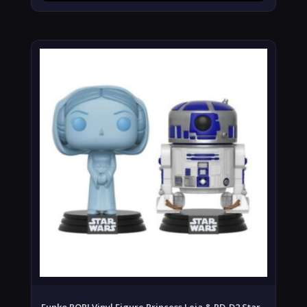
Funko POP! Vinyl Figure Princess Leia & RD-D2 Star