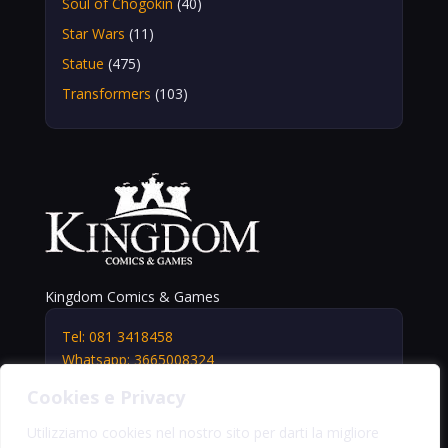
Soul of Chogokin
(40)
Star Wars
(11)
Statue
(475)
Transformers
(103)
Kingdom Comics & Games
Tel: 081 3418458
Whatsapp: 3665008324
info@kingdomshop.it
Cookies e Privacy
Via Vittorio Veneto, 5
Portici (NA) 80055
Utilizziamo cookies nel nostro sito per darti la migliore