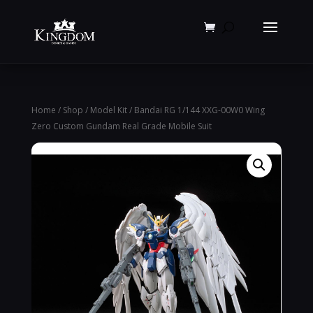
Products
search
Home
/
Shop
/
Model Kit
/ Bandai RG 1/144 XXG-00W0 Wing
Zero Custom Gundam Real Grade Mobile Suit