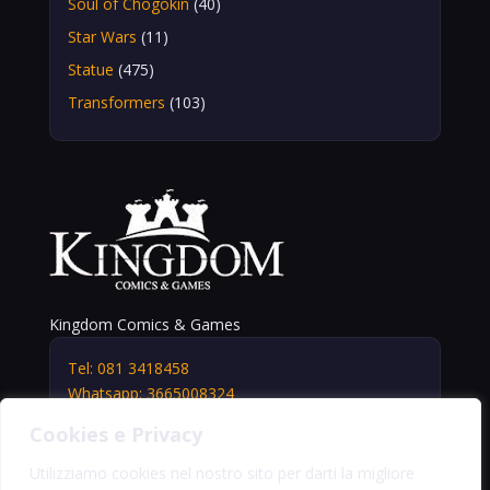
Soul of Chogokin
(40)
Star Wars
(11)
Statue
(475)
Transformers
(103)
Kingdom Comics & Games
Tel: 081 3418458
Whatsapp: 3665008324
info@kingdomshop.it
Cookies e Privacy
Via Vittorio Veneto, 5
Portici (NA) 80055
Utilizziamo cookies nel nostro sito per darti la migliore