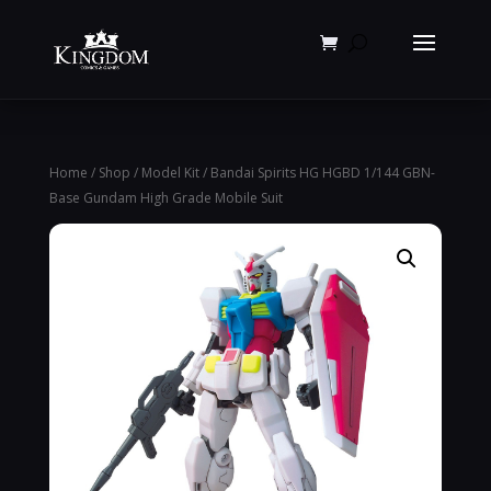
Products
search
Home
/
Shop
/
Model Kit
/ Bandai Spirits HG HGBD 1/144 GBN-
Base Gundam High Grade Mobile Suit