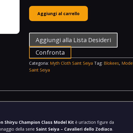
Blokees
Aggiungi al carrello
Saint
Seiya
Bronze
Saint
Aggiungi alla Lista Desideri
Dragon
Shiryu
Confronta
Champion
Categoria:
Myth Cloth Saint Seiya
Tag:
Blokees
,
Model
Class
Saint Seiya
Model
Kit
12
cm
quantità
on Shiryu Champion Class Model Kit
è un’action figure da
onaggio della serie
Saint Seiya – Cavalieri dello Zodiaco
.