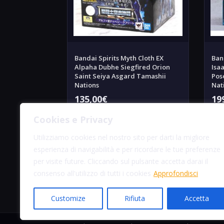
Bandai Spirits Myth Cloth EX
Ban
Alpaha Dubhe Siegfired Orion
Isa
Saint Seiya Asgard Tamashii
Pos
Nations
Nat
135,00
€
19
Cookies e Privacy
Aggiungi alla Lista Desideri
Utilizziamo cookies nel nostro sito per darti la migliore
esperienza di navigabilità e per ricordare le tue preferenze
Anteprima prodotto
per visite future. Cliccando sul pulsante accetta darai il
consenso all'utilizzo di tutti i cookies
Approfondisci
Customize
Rifiuta
Accetta