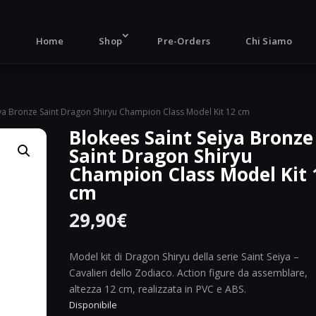
Products
search
Home
Shop
Pre-Orders
Chi Siamo
iya Bronze Saint Dragon Shiryu Champion Class Model Kit 12 cm
Blokees Saint Seiya Bronze
Saint Dragon Shiryu
Champion Class Model Kit 
cm
29,90
€
Model kit di Dragon Shiryu della serie Saint Seiya –
Cavalieri dello Zodiaco. Action figure da assemblare,
altezza 12 cm, realizzata in PVC e ABS.
Disponibile