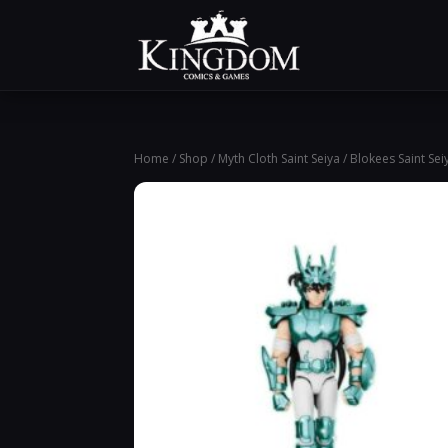
Home
/
Shop
/
Myth Cloth Saint Seiya
/ Blokees Saint Se