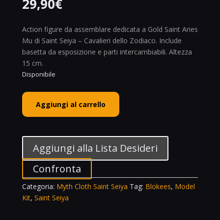
29,90
€
Action figure da assemblare dedicata a Gold Saint Aries
Mu di Saint Seiya – Cavalieri dello Zodiaco. Include
basetta da esposizione e parti intercambiabili. Altezza
15 cm.
Disponibile
Blokees
Aggiungi al carrello
Saint
Seiya
Gold
Saint
Aggiungi alla Lista Desideri
Aries
Mu
Confronta
Champion
Categoria:
Myth Cloth Saint Seiya
Tag:
Blokees
,
Model
Class
Kit
,
Saint Seiya
Model
Kit