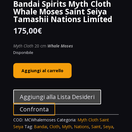
Bandai Spirits Myth Cloth
Whale Moses Saint Seiya
Tamashii Nations Limited
175,00
€
Myth Cloth
20 cm
Whale Moses
Disponibile
Bandai
Aggiungi al carrello
Spirits
Myth
Cloth
Whale
Aggiungi alla Lista Desideri
Moses
Saint
Confronta
Seiya
COD:
MCWhalemoses
Categoria:
Myth Cloth Saint
Tamashii
Seiya
Tag:
Bandai
,
Cloth
,
Myth
,
Nations
,
Saint
,
Seiya
,
Nations