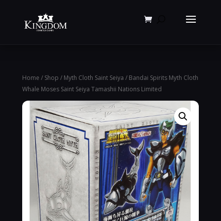
Products
search
Home
/
Shop
/
Myth Cloth Saint Seiya
/ Bandai Spirits Myth Cloth
Whale Moses Saint Seiya Tamashii Nations Limited