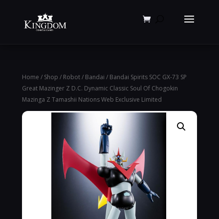
Products
search
Home
/
Shop
/
Robot
/
Bandai
/ Bandai Spirits SOC GX-73 SP
Great Mazinger Z D.C. Dynamic Classic Soul Of Chogokin
Mazinga Z Tamashii Nations Web Exclusive Limited