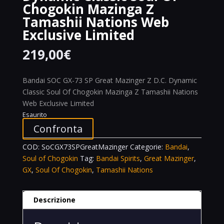
Chogokin Mazinga Z
Tamashii Nations Web
Exclusive Limited
219,00
€
Bandai SOC GX-73 SP Great Mazinger Z D.C. Dynamic
Classic Soul Of Chogokin Mazinga Z Tamashii Nations
Web Exclusive Limited
Esaurito
Confronta
COD:
SoCGX73SPGreatMazinger
Categorie:
Bandai
,
Soul of Chogokin
Tag:
Bandai Spirits
,
Great Mazinger
,
GX
,
Soul Of Chogokin
,
Tamashii Nations
Descrizione