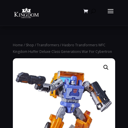
Products
search
Home
/
Shop
/
Transformers
/ Hasbro Transformers WFC
Kingdom Huffer Deluxe Class Generations War For Cybertron