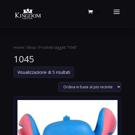
Products
search
Home
/
Shop
/ Prodotti taggati “1045”
1045
Ordina
Visualizzazione di 5 risultati
in
base
al
più
recente