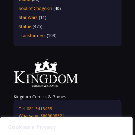
Soul of Chogokin
(40)
Star Wars
(11)
Statue
(475)
Transformers
(103)
Kingdom Comics & Games
Tel: 081 3418458
Whatsapp: 3665008324
info@kingdomshop.it
Cookies e Privacy
Via Vittorio Veneto, 5