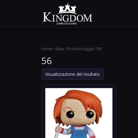
Home
/
Shop
/ Prodotti taggati “56”
56
Visualizzazione del risultato