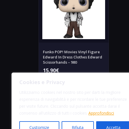
Funko POP! Movies Vinyl Figure
Edward In Dress Clothes Edward
Scissorhands – 980
15,90
€
Cookies e Privacy
Aggiungi alla Lista Desideri
Utilizziamo cookies nel nostro sito per darti la migliore
esperienza di navigabilità e per ricordare le tue preferenze
Anteprima prodotto
per visite future. Cliccando sul pulsante accetta darai il
consenso all'utilizzo di tutti i cookies
Approfondisci
Customize
Rifiuta
Accetta