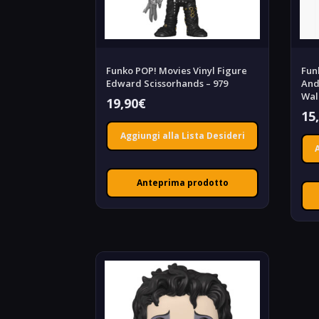
Funko POP! Movies Vinyl Figure
Fun
Edward Scissorhands – 979
And
Wal
19,90
€
15
Aggiungi alla Lista Desideri
Anteprima prodotto