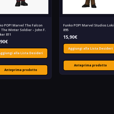
ko POP! Marvel The Falcon
Funko POP! Marvel Studios Loki
 The Winter Soldier – John F.
895
ker 811
15,90
€
,90
€
Aggiungi alla Lista Desideri
Aggiungi alla Lista Desideri
Anteprima prodotto
Anteprima prodotto