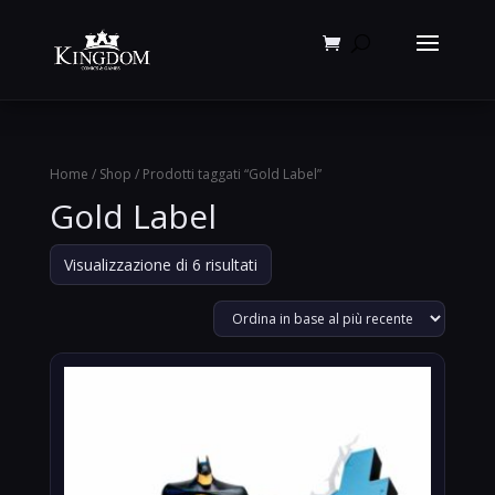
Products
search
Home
/
Shop
/ Prodotti taggati “Gold Label”
Gold Label
Ordina
Visualizzazione di 6 risultati
in
base
al
più
recente